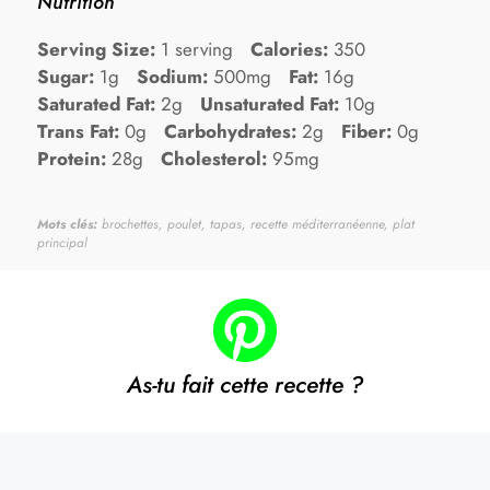
Nutrition
Serving Size:
1 serving
Calories:
350
Sugar:
1g
Sodium:
500mg
Fat:
16g
Saturated Fat:
2g
Unsaturated Fat:
10g
Trans Fat:
0g
Carbohydrates:
2g
Fiber:
0g
Protein:
28g
Cholesterol:
95mg
Mots clés:
brochettes, poulet, tapas, recette méditerranéenne, plat
principal
As-tu fait cette recette ?