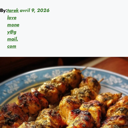
By:
tarek
avril 9, 2026
love
mone
y@g
mail.
com