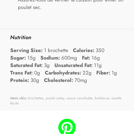
poulet sec.
Nutrition
Serving Size:
1 brochette
Calories:
350
Sugar:
15g
Sodium:
600mg
Fat:
16g
Saturated Fat:
3g
Unsaturated Fat:
11g
Trans Fat:
0g
Carbohydrates:
22g
Fiber:
1g
Protein:
30g
Cholesterol:
70mg
Mots clés:
brochettes, poulet satay, sauce cacahuète, barbecue, recette
facile