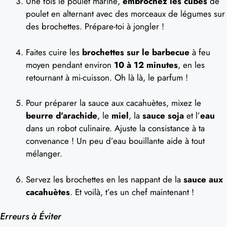
Une fois le poulet mariné,
embrochez les cubes
de
poulet en alternant avec des morceaux de légumes sur
des brochettes. Prépare-toi à jongler !
Faites cuire les
brochettes sur le barbecue
à feu
moyen pendant environ
10 à 12 minutes
, en les
retournant à mi-cuisson. Oh là là, le parfum !
Pour préparer la sauce aux cacahuètes, mixez le
beurre d’arachide
, le
miel
, la
sauce soja
et l’
eau
dans un robot culinaire. Ajuste la consistance à ta
convenance ! Un peu d’eau bouillante aide à tout
mélanger.
Servez les brochettes en les nappant de la
sauce aux
cacahuètes
. Et voilà, t’es un chef maintenant !
Erreurs à Éviter