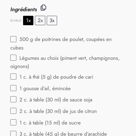
Ingrédients
1x
2x
3x
ÉCHELLE
500 g
de poitrines de poulet, coupées en
cubes
Légumes au choix (piment vert, champignons,
oignons)
1
c. à thé (
5 g
) de poudre de cari
1
gousse d’ail, émincée
2
c. à table (
30
ml) de sauce soja
2
c. à table (
30
ml) de jus de citron
1
c. à table (
15
ml) de sucre
3
c. à table (
45 g
) de beurre d’arachide