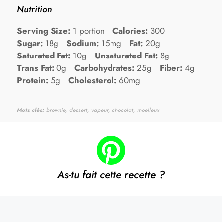
Nutrition
Serving Size:
1 portion
Calories:
300
Sugar:
18g
Sodium:
15mg
Fat:
20g
Saturated Fat:
10g
Unsaturated Fat:
8g
Trans Fat:
0g
Carbohydrates:
25g
Fiber:
4g
Protein:
5g
Cholesterol:
60mg
Mots clés:
brownie, dessert, vapeur, chocolat, moelleux
As-tu fait cette recette ?