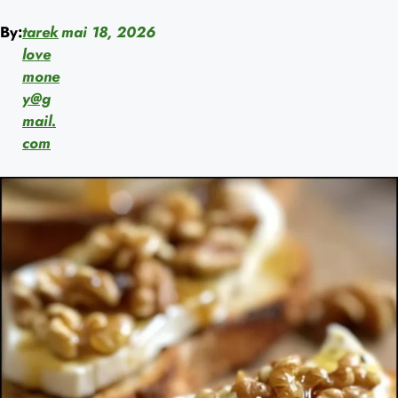
By:
tarek
mai 18, 2026
love
mone
y@g
mail.
com