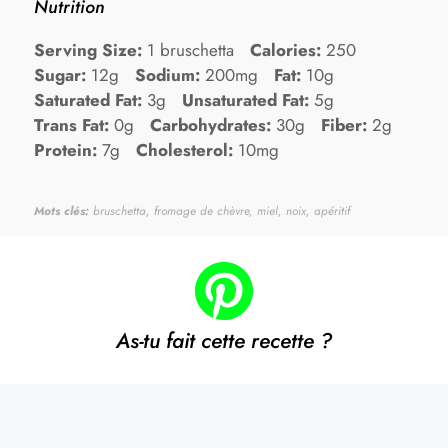
Nutrition
Serving Size:
1 bruschetta
Calories:
250
Sugar:
12g
Sodium:
200mg
Fat:
10g
Saturated Fat:
3g
Unsaturated Fat:
5g
Trans Fat:
0g
Carbohydrates:
30g
Fiber:
2g
Protein:
7g
Cholesterol:
10mg
Mots clés:
bruschetta, fromage de chèvre, miel, noix, apéritif
As-tu fait cette recette ?