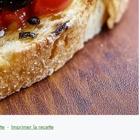
tte
·
Imprimer la recette