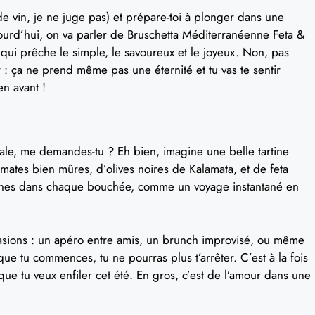
de vin, je ne juge pas) et prépare-toi à plonger dans une
jourd’hui, on va parler de Bruschetta Méditerranéenne Feta &
 qui prêche le simple, le savoureux et le joyeux. Non, pas
r : ça ne prend même pas une éternité et tu vas te sentir
en avant !
iale, me demandes-tu ? Eh bien, imagine une belle tartine
mates bien mûres, d’olives noires de Kalamata, et de feta
nnes dans chaque bouchée, comme un voyage instantané en
occasions : un apéro entre amis, un brunch improvisé, ou même
 que tu commences, tu ne pourras plus t’arrêter. C’est à la fois
que tu veux enfiler cet été. En gros, c’est de l’amour dans une