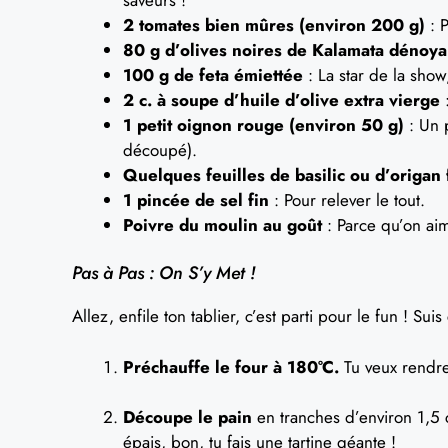
2 tomates bien mûres (environ 200 g)
: P
80 g d’olives noires de Kalamata dénoy
100 g de feta émiettée
: La star de la show
2 c. à soupe d’huile d’olive extra vierge
:
1 petit oignon rouge (environ 50 g)
: Un 
découpé).
Quelques feuilles de basilic ou d’origan 
1 pincée de sel fin
: Pour relever le tout.
Poivre du moulin au goût
: Parce qu’on ai
Pas à Pas : On S’y Met !
Allez, enfile ton tablier, c’est parti pour le fun ! Sui
Préchauffe le four à 180°C.
Tu veux rendre 
Découpe le pain
en tranches d’environ 1,5 c
épais, bon, tu fais une tartine géante !