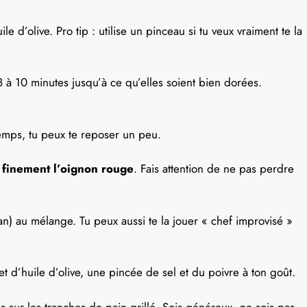
e d’olive. Pro tip : utilise un pinceau si tu veux vraiment te la
 8 à 10 minutes jusqu’à ce qu’elles soient bien dorées.
mps, tu peux te reposer un peu.
 finement l’oignon rouge
. Fais attention de ne pas perdre
an) au mélange. Tu peux aussi te la jouer « chef improvisé »
et d’huile d’olive, une pincée de sel et du poivre à ton goût.
 sur les tranches de pain grillé. Sois généreux, ne sois pas