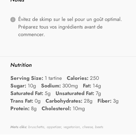
Évitez de skimp sur le sel pour un goût optimal.
Préparez tous vos ingrédients avant de
commencer.
Nutrition
Serving Size:
1 tartine
Calories:
250
Sugar:
10g
Sodium:
300mg
Fat:
14g
Saturated Fat:
5g
Unsaturated Fat:
7g
Trans Fat:
0g
Carbohydrates:
28g
Fiber:
3g
Protein:
8g
Cholesterol:
10mg
Mots clés:
bruschetta, appetizer, vegetarian, cheese, beets