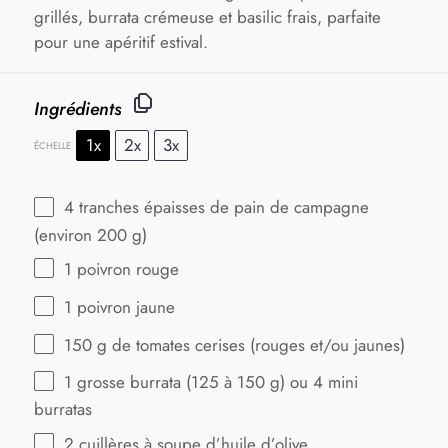
grillés, burrata crémeuse et basilic frais, parfaite
pour une apéritif estival.
Ingrédients
1x
2x
3x
ÉCHELLE
4
tranches épaisses de pain de campagne
(environ
200 g
)
1
poivron rouge
1
poivron jaune
150 g
de tomates cerises (rouges et/ou jaunes)
1
grosse burrata (125 à
150 g
) ou 4 mini
burratas
2
cuillères à soupe d’huile d’olive