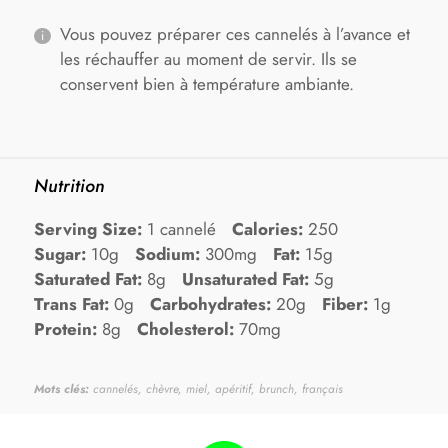
Vous pouvez préparer ces cannelés à l’avance et
les réchauffer au moment de servir. Ils se
conservent bien à température ambiante.
Nutrition
Serving Size:
1 cannelé
Calories:
250
Sugar:
10g
Sodium:
300mg
Fat:
15g
Saturated Fat:
8g
Unsaturated Fat:
5g
Trans Fat:
0g
Carbohydrates:
20g
Fiber:
1g
Protein:
8g
Cholesterol:
70mg
Mots clés:
cannelés, chèvre, miel, apéritif, brunch, français