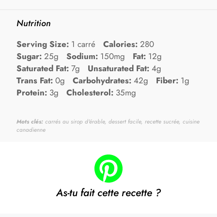
Nutrition
Serving Size:
1 carré
Calories:
280
Sugar:
25g
Sodium:
150mg
Fat:
12g
Saturated Fat:
7g
Unsaturated Fat:
4g
Trans Fat:
0g
Carbohydrates:
42g
Fiber:
1g
Protein:
3g
Cholesterol:
35mg
Mots clés:
carrés au sirop d'érable, dessert facile, recette sucrée, cuisine
canadienne
As-tu fait cette recette ?