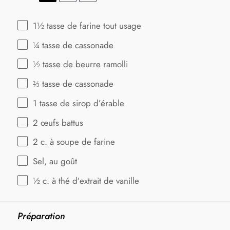
1½
tasse de farine tout usage
¼
tasse de cassonade
½
tasse de beurre ramolli
⅔
tasse de cassonade
1
tasse de sirop d’érable
2
œufs battus
2
c. à soupe de farine
Sel, au goût
½
c. à thé d’extrait de vanille
Préparation