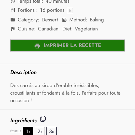
Temps total:
40 minutes
Portions :
16
portions
1
x
Category:
Dessert
Method:
Baking
Cuisine:
Canadian
Diet:
Vegetarian
IMPRIMER LA RECETTE
Description
Des carrés au sirop d’érable irrésistibles,
croustillants et fondants à la fois. Parfaits pour toute
occasion !
Ingrédients
1x
2x
3x
ÉCHELLE