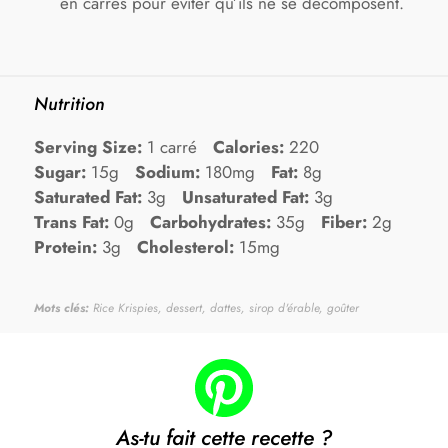
en carrés pour éviter qu’ils ne se décomposent.
Nutrition
Serving Size:
1 carré
Calories:
220
Sugar:
15g
Sodium:
180mg
Fat:
8g
Saturated Fat:
3g
Unsaturated Fat:
3g
Trans Fat:
0g
Carbohydrates:
35g
Fiber:
2g
Protein:
3g
Cholesterol:
15mg
Mots clés:
Rice Krispies, dessert, dattes, sirop d'érable, goûter
As-tu fait cette recette ?