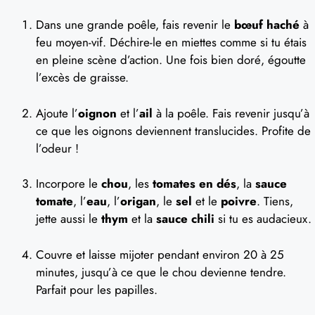
Dans une grande poêle, fais revenir le
bœuf haché
à
feu moyen-vif. Déchire-le en miettes comme si tu étais
en pleine scène d’action. Une fois bien doré, égoutte
l’excès de graisse.
Ajoute l’
oignon
et l’
ail
à la poêle. Fais revenir jusqu’à
ce que les oignons deviennent translucides. Profite de
l’odeur !
Incorpore le
chou
, les
tomates en dés
, la
sauce
tomate
, l’
eau
, l’
origan
, le
sel
et le
poivre
. Tiens,
jette aussi le
thym
et la
sauce chili
si tu es audacieux.
Couvre et laisse mijoter pendant environ 20 à 25
minutes, jusqu’à ce que le chou devienne tendre.
Parfait pour les papilles.