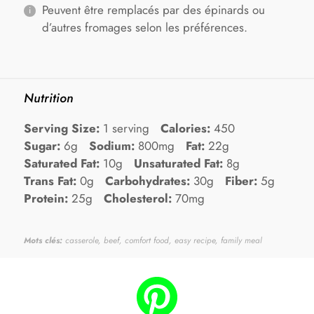
Peuvent être remplacés par des épinards ou
d’autres fromages selon les préférences.
Nutrition
Serving Size:
1 serving
Calories:
450
Sugar:
6g
Sodium:
800mg
Fat:
22g
Saturated Fat:
10g
Unsaturated Fat:
8g
Trans Fat:
0g
Carbohydrates:
30g
Fiber:
5g
Protein:
25g
Cholesterol:
70mg
Mots clés:
casserole, beef, comfort food, easy recipe, family meal