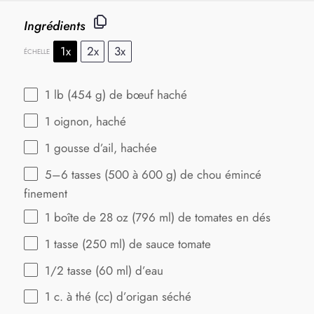
Ingrédients
1x
2x
3x
ÉCHELLE
1
lb (454 g) de bœuf haché
1
oignon, haché
1
gousse d’ail, hachée
5
–
6
tasses (500 à
600 g
) de chou émincé
finement
1
boîte de 28 oz (
796
ml) de tomates en dés
1
tasse (250 ml) de sauce tomate
1/2
tasse (60 ml) d’eau
1
c. à thé (cc) d’origan séché