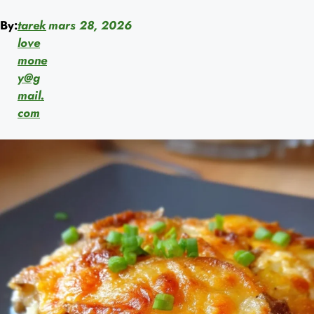
By:
tarek
mars 28, 2026
love
mone
y@g
mail.
com