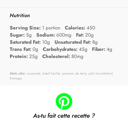
Nutrition
Serving Size:
1 portion
Calories:
450
Sugar:
5g
Sodium:
600mg
Fat:
20g
Saturated Fat:
10g
Unsaturated Fat:
8g
Trans Fat:
0g
Carbohydrates:
45g
Fiber:
4g
Protein:
25g
Cholesterol:
80mg
Mots clés:
casserole, bœuf haché, pommes de terre, plat réconfortant,
fromage
As-tu fait cette recette ?