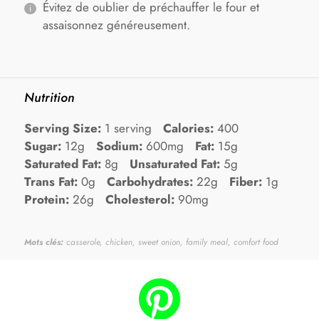
Évitez de oublier de préchauffer le four et
assaisonnez généreusement.
Nutrition
Serving Size:
1 serving
Calories:
400
Sugar:
12g
Sodium:
600mg
Fat:
15g
Saturated Fat:
8g
Unsaturated Fat:
5g
Trans Fat:
0g
Carbohydrates:
22g
Fiber:
1g
Protein:
26g
Cholesterol:
90mg
Mots clés:
casserole, chicken, sweet onion, family meal, comfort food