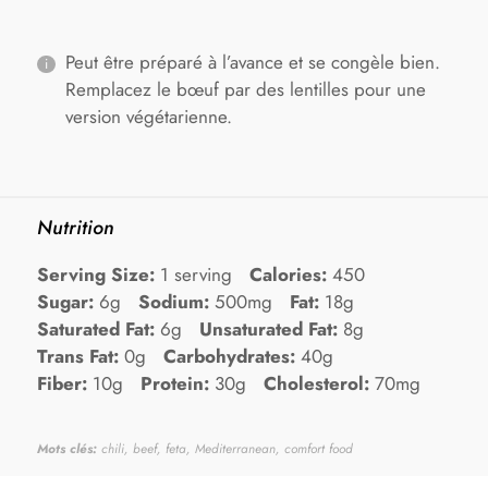
Peut être préparé à l’avance et se congèle bien.
Remplacez le bœuf par des lentilles pour une
version végétarienne.
Nutrition
Serving Size:
1 serving
Calories:
450
Sugar:
6g
Sodium:
500mg
Fat:
18g
Saturated Fat:
6g
Unsaturated Fat:
8g
Trans Fat:
0g
Carbohydrates:
40g
Fiber:
10g
Protein:
30g
Cholesterol:
70mg
Mots clés:
chili, beef, feta, Mediterranean, comfort food