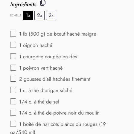
Ingrédients
1x
2x
3x
ÉCHELLE
1
lb (500 g) de bœuf haché maigre
1
oignon haché
1
courgette coupée en dés
1
poivron vert haché
2
gousses d’ail hachées finement
1
c. à thé d’origan séché
1/4
c. à thé de sel
1/4
c. à thé de poivre noir du moulin
1
boîte de haricots blancs ou rouges (
19
oz
/540 ml)