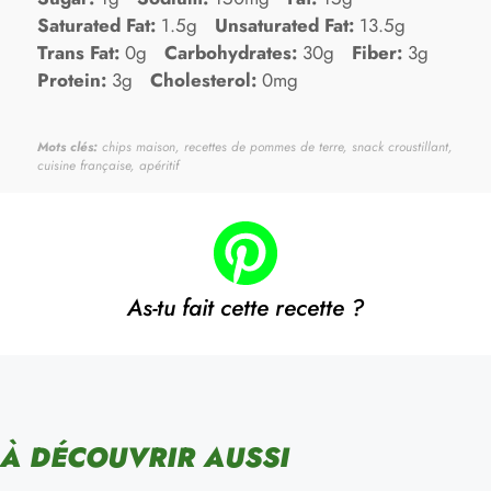
Saturated Fat:
1.5g
Unsaturated Fat:
13.5g
Trans Fat:
0g
Carbohydrates:
30g
Fiber:
3g
Protein:
3g
Cholesterol:
0mg
Mots clés:
chips maison, recettes de pommes de terre, snack croustillant,
cuisine française, apéritif
As-tu fait cette recette ?
À DÉCOUVRIR AUSSI