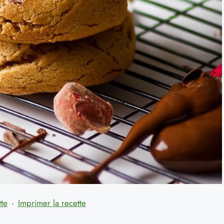
tte
·
Imprimer la recette