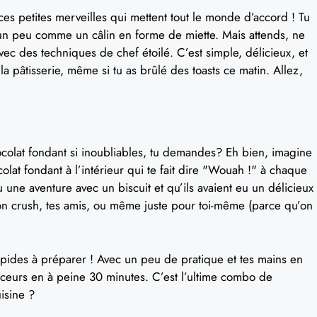
s petites merveilles qui mettent tout le monde d’accord ! Tu
s, un peu comme un câlin en forme de miette. Mais attends, ne
c des techniques de chef étoilé. C’est simple, délicieux, et
a pâtisserie, même si tu as brûlé des toasts ce matin. Allez,
colat fondant si inoubliables, tu demandes? Eh bien, imagine
ocolat fondant à l’intérieur qui te fait dire "Wouah !" à chaque
ne aventure avec un biscuit et qu’ils avaient eu un délicieux
ton crush, tes amis, ou même juste pour toi-même (parce qu’on
 rapides à préparer ! Avec un peu de pratique et tes mains en
ouceurs en à peine 30 minutes. C’est l’ultime combo de
uisine ?