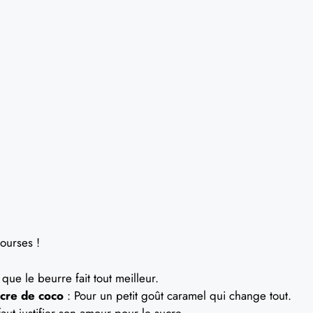
courses !
que le beurre fait tout meilleur.
cre de coco
: Pour un petit goût caramel qui change tout.
faut justifier son amour pour le sucre.