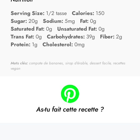
Serving Size:
1/2 tasse
Calories:
150
Sugar:
20g
Sodium:
5mg
Fat:
0g
Saturated Fat:
0g
Unsaturated Fat:
0g
Trans Fat:
0g
Carbohydrates:
39g
Fiber:
2g
Protein:
1g
Cholesterol:
0mg
Mots clés:
compote de bananes, sirop d'érable, dessert facile, recettes
vegan
As-tu fait cette recette ?