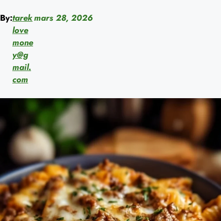
By:
tarek
mars 28, 2026
love
mone
y@g
mail.
com