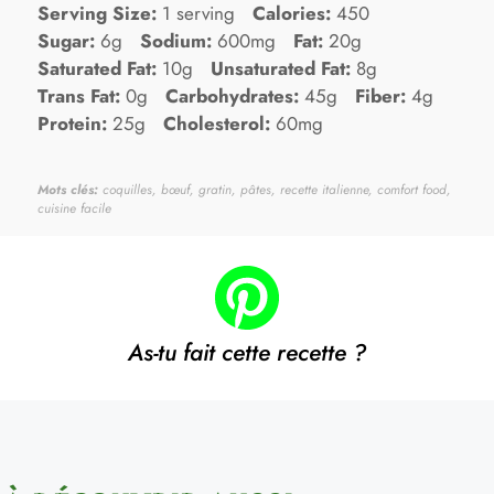
Serving Size:
1 serving
Calories:
450
Sugar:
6g
Sodium:
600mg
Fat:
20g
Saturated Fat:
10g
Unsaturated Fat:
8g
Trans Fat:
0g
Carbohydrates:
45g
Fiber:
4g
Protein:
25g
Cholesterol:
60mg
Mots clés:
coquilles, bœuf, gratin, pâtes, recette italienne, comfort food,
cuisine facile
As-tu fait cette recette ?