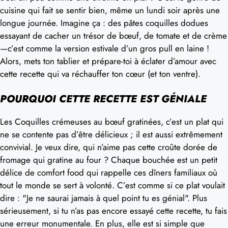
cuisine qui fait se sentir bien, même un lundi soir après une
longue journée. Imagine ça : des pâtes coquilles dodues
essayant de cacher un trésor de bœuf, de tomate et de crème
—c’est comme la version estivale d’un gros pull en laine !
Alors, mets ton tablier et prépare-toi à éclater d’amour avec
cette recette qui va réchauffer ton cœur (et ton ventre).
POURQUOI CETTE RECETTE EST GÉNIALE
Les Coquilles crémeuses au bœuf gratinées, c’est un plat qui
ne se contente pas d’être délicieux ; il est aussi extrêmement
convivial. Je veux dire, qui n’aime pas cette croûte dorée de
fromage qui gratine au four ? Chaque bouchée est un petit
délice de comfort food qui rappelle ces dîners familiaux où
tout le monde se sert à volonté. C’est comme si ce plat voulait
dire : "Je ne saurai jamais à quel point tu es génial". Plus
sérieusement, si tu n’as pas encore essayé cette recette, tu fais
une erreur monumentale. En plus, elle est si simple que