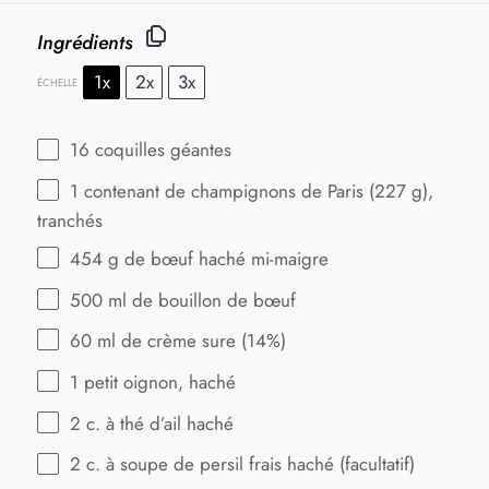
Ingrédients
1x
2x
3x
ÉCHELLE
16
coquilles géantes
1
contenant de champignons de Paris (
227 g
),
tranchés
454 g
de bœuf haché mi-maigre
500
ml de bouillon de bœuf
60
ml de crème sure (14%)
1
petit oignon, haché
2
c. à thé d’ail haché
2
c. à soupe de persil frais haché (facultatif)