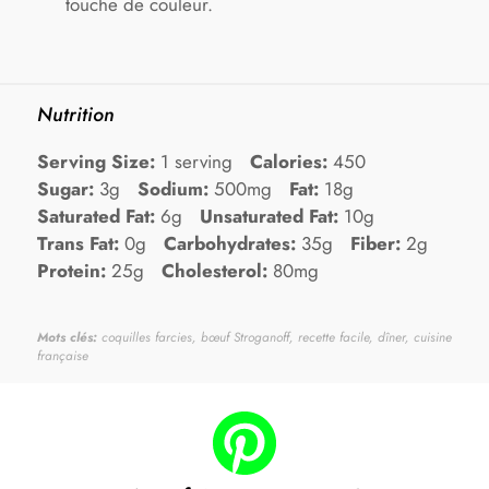
touche de couleur.
Nutrition
Serving Size:
1 serving
Calories:
450
Sugar:
3g
Sodium:
500mg
Fat:
18g
Saturated Fat:
6g
Unsaturated Fat:
10g
Trans Fat:
0g
Carbohydrates:
35g
Fiber:
2g
Protein:
25g
Cholesterol:
80mg
Mots clés:
coquilles farcies, bœuf Stroganoff, recette facile, dîner, cuisine
française