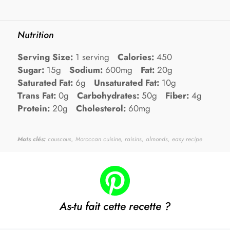
Nutrition
Serving Size:
1 serving
Calories:
450
Sugar:
15g
Sodium:
600mg
Fat:
20g
Saturated Fat:
6g
Unsaturated Fat:
10g
Trans Fat:
0g
Carbohydrates:
50g
Fiber:
4g
Protein:
20g
Cholesterol:
60mg
Mots clés:
couscous, Moroccan cuisine, raisins, almonds, easy recipe
As-tu fait cette recette ?