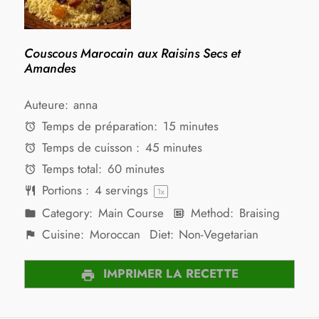
Couscous Marocain aux Raisins Secs et
Amandes
Auteure:
anna
Temps de préparation:
15 minutes
Temps de cuisson :
45 minutes
Temps total:
60 minutes
Portions :
4
servings
1
x
Category:
Main Course
Method:
Braising
Cuisine:
Moroccan
Diet:
Non-Vegetarian
IMPRIMER LA RECETTE