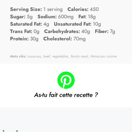
Serving Size:
1 serving
Calories:
450
Sugar:
5g
Sodium:
600mg
Fat:
18g
Saturated Fat:
4g
Unsaturated Fat:
10g
Trans Fat:
0g
Carbohydrates:
40g
Fiber:
7g
Protein:
30g
Cholesterol:
70mg
Mots clés:
couscous, beef, vegetables, family meal, Moroccan cuisine
As-tu fait cette recette ?