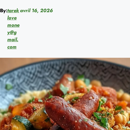
By:
tarek
avril 16, 2026
love
mone
y@g
mail.
com