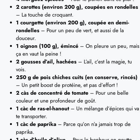
2 carottes (environ 200 g), coupées en rondelles
– La touche de croquant.
1 courgette (environ 200 g), coupée en demi-
rondelles
– Pour un peu de vert, et aussi de la
douceur.
1 oignon (100 g), émincé
– On pleure un peu, mais
ça en vaut la peine !
2 gousses d’ail, hachées
– L’ail, c’est la magie, tu
vois.
250 g de pois chiches cuits (en conserve, rincés)
– Un petit boost de protéine, et pas d’effort !
2 càs de concentré de tomate
– Pour une belle
couleur et une profondeur de goût.
1 càc de ras-el-hanout
– Un mélange d’épices qui va
te transporter.
1 càc de paprika
– Parce qu’on n’a jamais trop de
paprika.
1 càs d’huile d’olive
– Pour le bonheur en goutte.