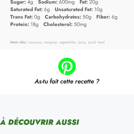
Sugar:
4g
Sodium:
600mg
Fat:
20g
Saturated Fat:
6g
Unsaturated Fat:
10g
Trans Fat:
0g
Carbohydrates:
50g
Fiber:
6g
Protein:
18g
Cholesterol:
50mg
Mots clés:
couscous, merguez, vegetables, spicy, quick meal
As-tu fait cette recette ?
À DÉCOUVRIR AUSSI