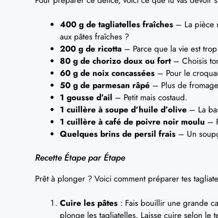
400 g de tagliatelles fraîches
– La pièce m
aux pâtes fraîches ?
200 g de ricotta
– Parce que la vie est tro
80 g de chorizo doux ou fort
– Choisis ton
60 g de noix concassées
– Pour le croquant
50 g de parmesan râpé
– Plus de fromage,
1 gousse d’ail
– Petit mais costaud.
1 cuillère à soupe d’huile d’olive
– La bas
1 cuillère à café de poivre noir moulu
– P
Quelques brins de persil frais
– Un soupço
Recette Étape par Étape
Prêt à plonger ? Voici comment préparer tes tagliat
Cuire les pâtes
: Fais bouillir une grande ca
plonge les tagliatelles. Laisse cuire selon le