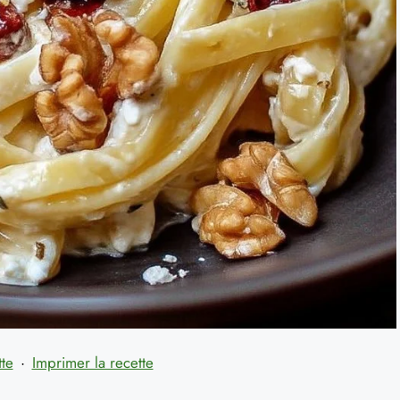
tte
·
Imprimer la recette