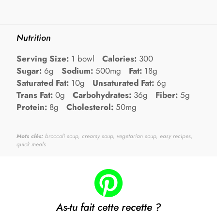
Nutrition
Serving Size:
1 bowl
Calories:
300
Sugar:
6g
Sodium:
500mg
Fat:
18g
Saturated Fat:
10g
Unsaturated Fat:
6g
Trans Fat:
0g
Carbohydrates:
36g
Fiber:
5g
Protein:
8g
Cholesterol:
50mg
Mots clés:
broccoli soup, creamy soup, vegetarian soup, easy recipes,
quick meals
As-tu fait cette recette ?