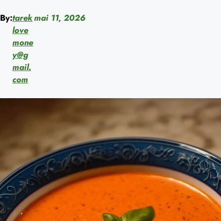
By:
tarek
mai 11, 2026
love
mone
y@g
mail.
com