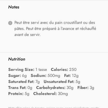
Notes
Peut être servi avec du pain croustillant ou des
pâtes. Peut être préparé à l’avance et réchauffé
avant de servir.
Nutrition
Serving Size:
1 tasse
Calories:
250
Sugar:
6g
Sodium:
500mg
Fat:
12g
Saturated Fat:
7g
Unsaturated Fat:
5g
Trans Fat:
0g
Carbohydrates:
30g
Fiber:
3g
Protein:
5g
Cholesterol:
30mg
Mots clés:
crème de tomates, poivron rouge, soupe réconfortante, recette