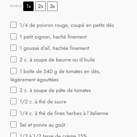
1x
2x
3x
ÉCHELLE
1/4
de poivron rouge, coupé en petits dés
1
petit oignon, haché finement
1
gousse d’ail, hachée finement
2
c. à soupe de beurre ou d’huile
1
boîte de 540 g de tomates en dés,
légèrement égouttées
2
c. à soupe de pâte de tomates
1/2
c. à thé de sucre
1/4
c. à thé de fines herbes à l’italienne
Sel et poivre au goût
1/3
à 1/2 tasse de crème 15%