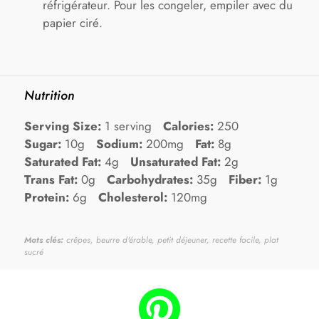
réfrigérateur. Pour les congeler, empiler avec du
papier ciré.
Nutrition
Serving Size:
1 serving
Calories:
250
Sugar:
10g
Sodium:
200mg
Fat:
8g
Saturated Fat:
4g
Unsaturated Fat:
2g
Trans Fat:
0g
Carbohydrates:
35g
Fiber:
1g
Protein:
6g
Cholesterol:
120mg
Mots clés:
crêpes, beurre d'érable, petit déjeuner, recette facile, plat
sucré