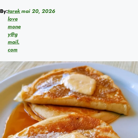
By:
tarek
mai 20, 2026
love
mone
y@g
mail.
com