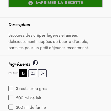
IMPRIMER LA RECETTE
Description
Savourez des crêpes légères et aérées
délicieusement nappées de beurre d’érable,
parfaites pour un petit déjeuner réconfortant.
Ingrédients
1x
2x
3x
ÉCHELLE
3
œufs extra gros
500
ml de lait
300
ml de farine