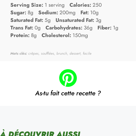
Serving Size:
1 serving
Calories:
250
Sugar:
8g
Sodium:
200mg
Fat:
10g
Saturated Fat:
5g
Unsaturated Fat:
3g
Trans Fat:
0g
Carbohydrates:
36g
Fiber:
1g
Protein:
8g
Cholesterol:
150mg
Mots clés:
crêpes, soufflées, brunch, dessert, facile
As-tu fait cette recette ?
À DÉCOUVRIR AUSSI