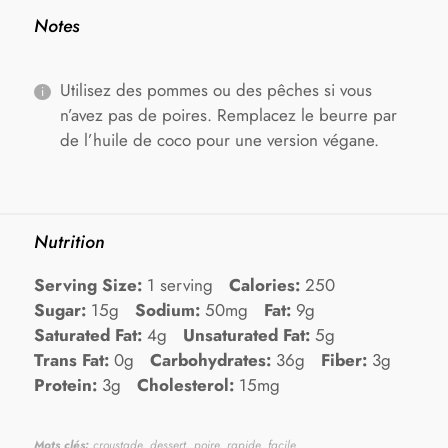
Notes
Utilisez des pommes ou des pêches si vous
n’avez pas de poires. Remplacez le beurre par
de l’huile de coco pour une version végane.
Nutrition
Serving Size:
1 serving
Calories:
250
Sugar:
15g
Sodium:
50mg
Fat:
9g
Saturated Fat:
4g
Unsaturated Fat:
5g
Trans Fat:
0g
Carbohydrates:
36g
Fiber:
3g
Protein:
3g
Cholesterol:
15mg
Mots clés:
croustade, dessert, poire, rapide, facile