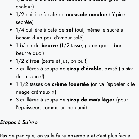
chaleur)
1/2 cuillère à café de
muscade moulue
(l’épice
secrète)
1/4 cuillère à café de
sel
(oui, même le sucré a
besoin d’un peu d’amour salé)
1 bâton de
beurre
(1/2 tasse, parce que… bon,
beurre quoi)
1/2
citron
(zeste et jus, oh oui!)
7 cuillères à soupe de
sirop d’érable
, divisé (la star
de la sauce!)
1 1/2 tasses de
crème fouettée
(on va l’appeler « le
nuage crémeux »)
3 cuillères à soupe de
sirop de maïs léger
(pour
l’épaisseur, comme un bon ami)
Étapes à Suivre
Pas de panique, on va le faire ensemble et c’est plus facile