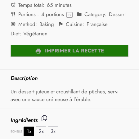
Temps total:
65 minutes
Portions :
4
portions
Category:
Dessert
1
x
Method:
Baking
Cuisine:
Française
Diet:
Végétarien
IMPRIMER LA RECETTE
Description
Un dessert juteux et croustillant de pêches, servi
avec une sauce crémeuse à l’érable.
Ingrédients
1x
2x
3x
ÉCHELLE