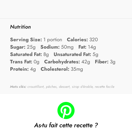
Nutrition
Serving Size:
1 portion
Calories:
320
Sugar:
25g
Sodium:
50mg
Fat:
14g
Saturated Fat:
8g
Unsaturated Fat:
5g
Trans Fat:
0g
Carbohydrates:
42g
Fiber:
3g
Protein:
4g
Cholesterol:
35mg
Mots clés:
croustillant, pêches, dessert, sirop d'érable, recette facile
As-tu fait cette recette ?