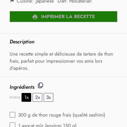
Cuisine:
Japanese
Diet:
Pescatarian
IMPRIMER LA RECETTE
Description
Une recette simple et délicieuse de tartare de thon
frais, parfait pour impressionner vos amis lors
d’apéros.
Ingrédients
1x
2x
3x
ÉCHELLE
300 g
de thon rouge frais (qualité sashimi)
1
avocat mûr (environ
150 g
)