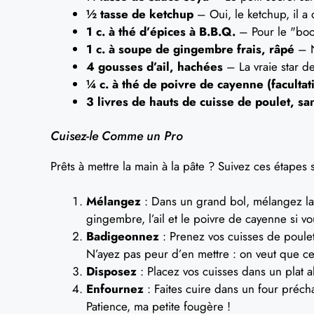
½ tasse de ketchup
– Oui, le ketchup, il a d
1 c. à thé d’épices à B.B.Q.
– Pour le "boom
1 c. à soupe de gingembre frais, râpé
– N
4 gousses d’ail, hachées
– La vraie star de
¼ c. à thé de poivre de cayenne (facultati
3 livres de hauts de cuisse de poulet, s
Cuisez-le Comme un Pro
Prêts à mettre la main à la pâte ? Suivez ces étapes 
Mélangez
: Dans un grand bol, mélangez la c
gingembre, l’ail et le poivre de cayenne si v
Badigeonnez
: Prenez vos cuisses de poule
N’ayez pas peur d’en mettre : on veut que ce 
Disposez
: Placez vos cuisses dans un plat al
Enfournez
: Faites cuire dans un four préch
Patience, ma petite fougère !