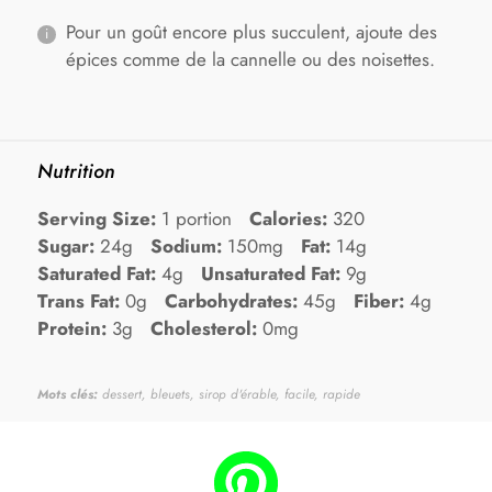
Pour un goût encore plus succulent, ajoute des
épices comme de la cannelle ou des noisettes.
Nutrition
Serving Size:
1 portion
Calories:
320
Sugar:
24g
Sodium:
150mg
Fat:
14g
Saturated Fat:
4g
Unsaturated Fat:
9g
Trans Fat:
0g
Carbohydrates:
45g
Fiber:
4g
Protein:
3g
Cholesterol:
0mg
Mots clés:
dessert, bleuets, sirop d'érable, facile, rapide