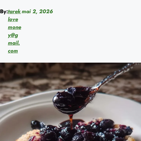
By:
tarek
mai 2, 2026
love
mone
y@g
mail.
com