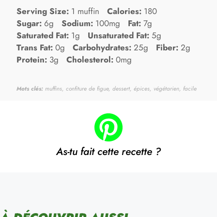
Serving Size:
1 muffin
Calories:
180
Sugar:
6g
Sodium:
100mg
Fat:
7g
Saturated Fat:
1g
Unsaturated Fat:
5g
Trans Fat:
0g
Carbohydrates:
25g
Fiber:
2g
Protein:
3g
Cholesterol:
0mg
Mots clés:
muffins, confiture de figue, dessert, épices, végétarien, facile
As-tu fait cette recette ?