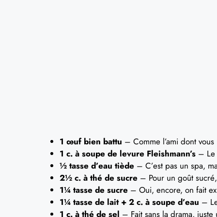
1 œuf bien battu
– Comme l’ami dont vous 
1 c. à soupe de levure Fleishmann’s
– Le p
½ tasse d’eau tiède
– C’est pas un spa, ma
2½ c. à thé de sucre
– Pour un goût sucré,
1¼ tasse de sucre
– Oui, encore, on fait e
1¼ tasse de lait + 2 c. à soupe d’eau
– Le
1 c. à thé de sel
– Fait sans la drama, juste 