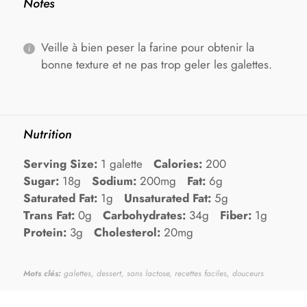
Notes
Veille à bien peser la farine pour obtenir la
bonne texture et ne pas trop geler les galettes.
Nutrition
Serving Size:
1 galette
Calories:
200
Sugar:
18g
Sodium:
200mg
Fat:
6g
Saturated Fat:
1g
Unsaturated Fat:
5g
Trans Fat:
0g
Carbohydrates:
34g
Fiber:
1g
Protein:
3g
Cholesterol:
20mg
Mots clés:
galettes, dessert, sans lactose, recettes faciles, douceurs