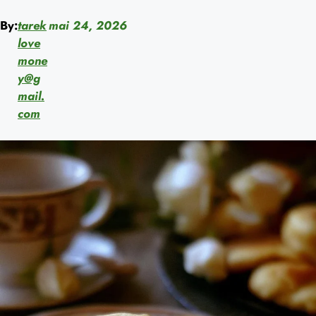
By:
tarek
mai 24, 2026
love
mone
y@g
mail.
com