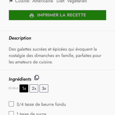
Cuisine:
Américaine
Diet:
Végétarien
IMPRIMER LA RECETTE
Description
Des galettes sucrées et épicées qui évoquent la
nostalgie des dimanches en famille, parfaites pour
les amateurs de cuisine.
Ingrédients
1x
2x
3x
ÉCHELLE
3/4
tasse de beurre fondu
1
tasse de sucre