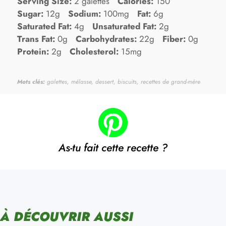
Serving Size:
2 galettes
Calories:
150
Sugar:
12g
Sodium:
100mg
Fat:
6g
Saturated Fat:
4g
Unsaturated Fat:
2g
Trans Fat:
0g
Carbohydrates:
22g
Fiber:
0g
Protein:
2g
Cholesterol:
15mg
Mots clés:
galettes, mélasse, dessert, biscuits, recettes de grand-mère
As-tu fait cette recette ?
À DÉCOUVRIR AUSSI