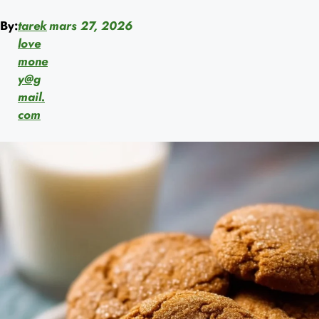
By:
tarek
mars 27, 2026
love
mone
y@g
mail.
com