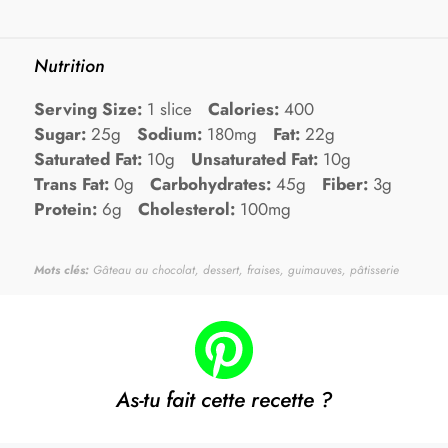
Nutrition
Serving Size:
1 slice
Calories:
400
Sugar:
25g
Sodium:
180mg
Fat:
22g
Saturated Fat:
10g
Unsaturated Fat:
10g
Trans Fat:
0g
Carbohydrates:
45g
Fiber:
3g
Protein:
6g
Cholesterol:
100mg
Mots clés:
Gâteau au chocolat, dessert, fraises, guimauves, pâtisserie
As-tu fait cette recette ?