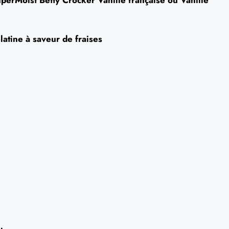
perMoist Betty Crocker Vanille française ou Vanille
latine à saveur de fraises