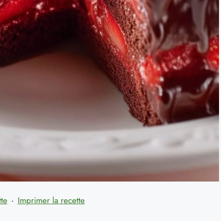
tte
·
Imprimer la recette