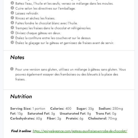
Battez l’eau, l’huile et les œufs; versez ce mélange dans les moules.
Cuire selon les directives sur l’emballage.
Laissez refroidir.
Rincez et séchez les fraises.
Faites fondre le chocolat blanc avec l’huile.
Trempez les fraises dans le chocolat et réfrigérez-les.
Divisez chaque gâteau en deux.
Étalez la confiture entre les couches et sur le dessus.
Étalez le glaçage sur le gâteau et garnissez de fraises avant de servir.
Notes
Pour une version sans gluten, utilisez un mélange à gâteau sans gluten. Vous
pouvez également essayer des framboises ou des bleuets à la place des
fraises.
Nutrition
Serving Size:
1 portion
Calories:
400
Sugar:
35g
Sodium:
250mg
Fat:
15g
Saturated Fat:
5g
Unsaturated Fat:
8g
Trans Fat:
0g
Carbohydrates:
60g
Fiber:
2g
Protein:
6g
Cholesterol:
70mg
Find it online
:
https://spicyelegance.com/gateau-aux-fraises-enrobe-de-chocolat/