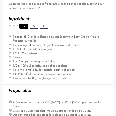
Un gâteau moelleux avec des fraises juteuses et du chocolat blanc, parfait pour
impressionner vos invités!
Ingrédients
ÉCHELLE
1x
2x
3x
1
paquet (510 g) de mélange à gâteau SuperMoist Betty Crocker Vanille
française ou Vanille
1
emballage (4 portions) de gélatine à saveur de fraises
1 1/4
t. (300 mL) d’huile végétale
1/3
t. (75 mL) d’eau
3
oeufs
8
à 10 moyennes ou grosses fraises
1/2
t. (125 mL) de brisures de chocolat blanc
1
c. à thé (
5
mL) d’huile végétale (pour le chocolat)
1
t. (250 mL) de confiture de fraises, sans graines
1
conteneur (450 g) de glaçage Betty Crocker
Préparation
Préchauffez votre four à 350°F (180°C) ou 325°F (160°C) pour les moules
foncés.
Graissez ou vaporisez deux moules à gâteau ronds de 8 ou 9 po.
Dans un grand bol, combinez le mélange à gâteau et la gélatine.