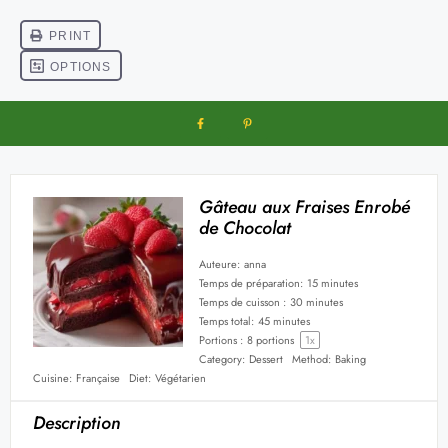
Gâteau aux Fraises Enrobé
de Chocolat
Auteure:
anna
Temps de préparation:
15 minutes
Temps de cuisson :
30 minutes
Temps total:
45 minutes
Portions :
8
portions
1
x
Category:
Dessert
Method:
Baking
Cuisine:
Française
Diet:
Végétarien
Description