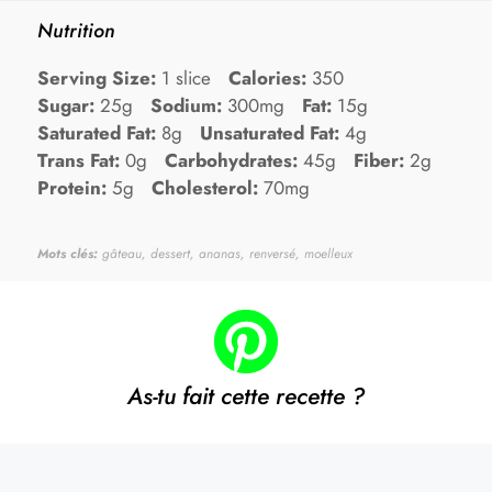
Nutrition
Serving Size:
1 slice
Calories:
350
Sugar:
25g
Sodium:
300mg
Fat:
15g
Saturated Fat:
8g
Unsaturated Fat:
4g
Trans Fat:
0g
Carbohydrates:
45g
Fiber:
2g
Protein:
5g
Cholesterol:
70mg
Mots clés:
gâteau, dessert, ananas, renversé, moelleux
As-tu fait cette recette ?