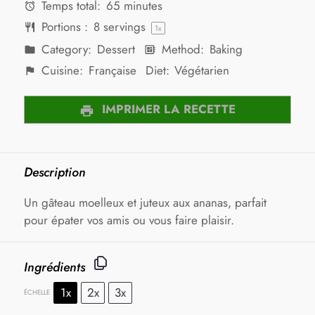
Temps total:
65 minutes
Portions :
8
servings
1
x
Category:
Dessert
Method:
Baking
Cuisine:
Française
Diet:
Végétarien
IMPRIMER LA RECETTE
Description
Un gâteau moelleux et juteux aux ananas, parfait
pour épater vos amis ou vous faire plaisir.
Ingrédients
1x
2x
3x
ÉCHELLE