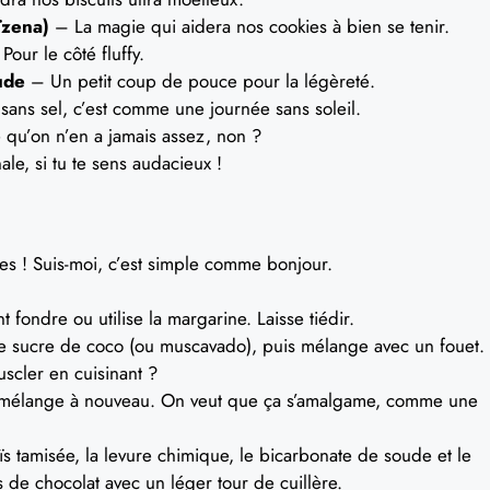
ïzena)
– La magie qui aidera nos cookies à bien se tenir.
Pour le côté fluffy.
ude
– Un petit coup de pouce pour la légèreté.
ans sel, c’est comme une journée sans soleil.
qu’on n’en a jamais assez, non ?
ale, si tu te sens audacieux !
es ! Suis-moi, c’est simple comme bonjour.
t fondre ou utilise la margarine. Laisse tiédir.
le sucre de coco (ou muscavado), puis mélange avec un fouet.
scler en cuisinant ?
is mélange à nouveau. On veut que ça s’amalgame, comme une
s tamisée, la levure chimique, le bicarbonate de soude et le
 de chocolat avec un léger tour de cuillère.