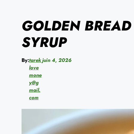
GOLDEN BREAD
SYRUP
By:
tarek
juin 4, 2026
love
mone
y@g
mail.
com