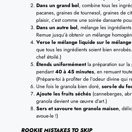
Dans un grand bol
, combine tous les ingré
pacanes, graines de tournesol, graines de citr
plaisir, c’est comme une soirée dansante pour
Dans un autre bol
, mélange les ingrédients l
Remue jusqu’à obtenir un mélange homogène
Verse le mélange liquide sur le mélange 
que tous les ingrédients soient bien enrobés.
chef étoilé.)
Étends uniformément
la préparation sur la
pendant
40 à 45 minutes
, en remuant tout
(Prépare-toi à profiter de l’odeur divine qui re
Une fois le granola bien doré,
sors-le du fo
Ajoute les fruits séchés
(canneberges, abri
granola devient une œuvre d’art.)
Sers et savoure ton granola maison
, déli
avoue-le !)
ROOKIE MISTAKES TO SKIP