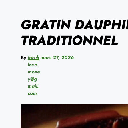
GRATIN DAUPHI
TRADITIONNEL
By:
tarek
mars 27, 2026
love
mone
y@g
mail.
com