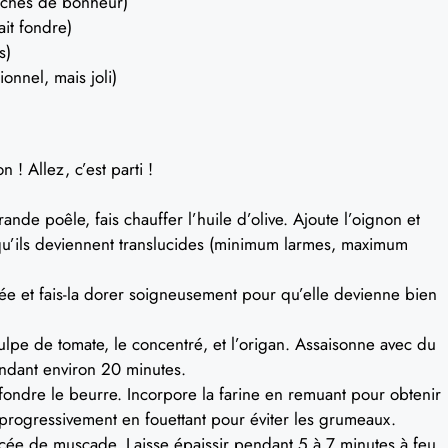
ouches de bonheur)
it fondre)
s)
onnel, mais joli)
 ! Allez, c’est parti !
nde poêle, fais chauffer l’huile d’olive. Ajoute l’oignon et
e qu’ils deviennent translucides (minimum larmes, maximum
ée et fais-la dorer soigneusement pour qu’elle devienne bien
ulpe de tomate, le concentré, et l’origan. Assaisonne avec du
endant environ 20 minutes.
 fondre le beurre. Incorpore la farine en remuant pour obtenir
 progressivement en fouettant pour éviter les grumeaux.
ncée de muscade. Laisse épaissir pendant 5 à 7 minutes à feu