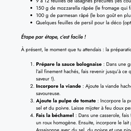
9 à 12 feuilles de lasagnes précuites (les c
150 g de mozzarella râpée (le fromage qui fa
100 g de parmesan râpé (le bon goût en plu
Quelques feuilles de persil pour la déco (opti
Étape par étape, c’est facile !
À présent, le moment que tu attendais : la préparation
Prépare la sauce bolognaise
: Dans une gra
l’ail finement hachés, fais revenir jusqu’à c
saveur !).
Incorpore la viande
: Ajoute la viande hach
savoureuse.
Ajoute la pulpe de tomate
: Incorpore la p
sel et du poivre. Laisse mijoter à feu doux p
Fais la béchamel
: Dans une casserole, fais
un roux homogène. Ensuite, incorpore le lait
Assaisonne avec du sel, du poivre et une pi