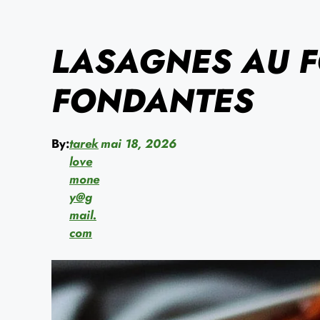
LASAGNES AU F
FONDANTES
By:
tarek
mai 18, 2026
love
mone
y@g
mail.
com