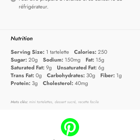
réfrigérateur.
Nutrition
Serving Size:
1 tartelette
Calories:
250
Sugar:
20g
Sodium:
150mg
Fat:
15g
Saturated Fat:
9g
Unsaturated Fat:
6g
Trans Fat:
0g
Carbohydrates:
30g
Fiber:
1g
Protein:
3g
Cholesterol:
40mg
Mots clés:
mini tartelettes, dessert sucré, recette facile