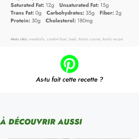
Saturated Fat:
12g
Unsaturated Fat:
15g
Trans Fat:
0g
Carbohydrates:
35g
Fiber:
2g
Protein:
30g
Cholesterol:
180mg
Mots clés:
meatballs, comfort food, beef, Italian cuisine, family recipe
As-tu fait cette recette ?
À DÉCOUVRIR AUSSI