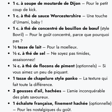
1 c. à soupe de moutarde de Dijon
– Pour le petit
coup de kick.
1 c. à thé de sauce Worcestershire
– Une touche
d’Umami, baby !
1 c. à thé de concentré de bouillon de bœuf
(style
Bovril) – Pour le goût concentré, parce que pourquoi
pas ?
½ tasse de lait
– Pour la moelleux.
½ c. à thé de sel
– Ne soyez pas timides,
assaisonnez!
¼ c. à thé de flocons de piment
(optionnels) – Si
vous aimez un peu de piquant.
1 tasse de chapelure style panko
– La texture qui
fait toute la différence.
3 gousses d’ail, hachées
– L’amie inconquérable
des plats savoureux.
1 échalote française, finement hachée
(optionnelle)
– Pour les nostalgiques du goût.