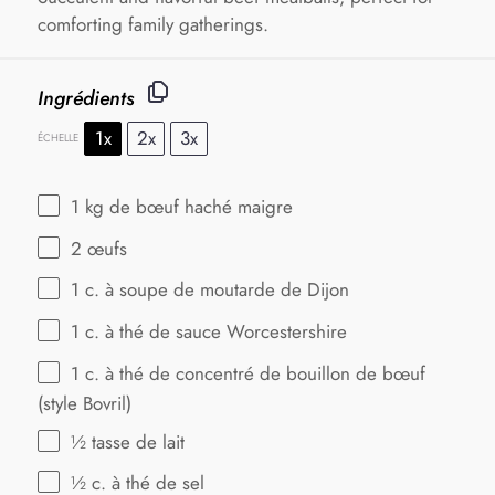
comforting family gatherings.
Ingrédients
1x
2x
3x
ÉCHELLE
1
kg de bœuf haché maigre
2
œufs
1
c. à soupe de moutarde de Dijon
1
c. à thé de sauce Worcestershire
1
c. à thé de concentré de bouillon de bœuf
(style Bovril)
½
tasse de lait
½
c. à thé de sel