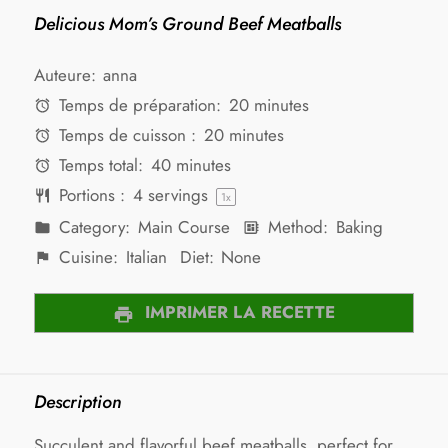
Delicious Mom’s Ground Beef Meatballs
Auteure:
anna
Temps de préparation:
20 minutes
Temps de cuisson :
20 minutes
Temps total:
40 minutes
Portions :
4
servings
1
x
Category:
Main Course
Method:
Baking
Cuisine:
Italian
Diet:
None
IMPRIMER LA RECETTE
Description
Succulent and flavorful beef meatballs, perfect for