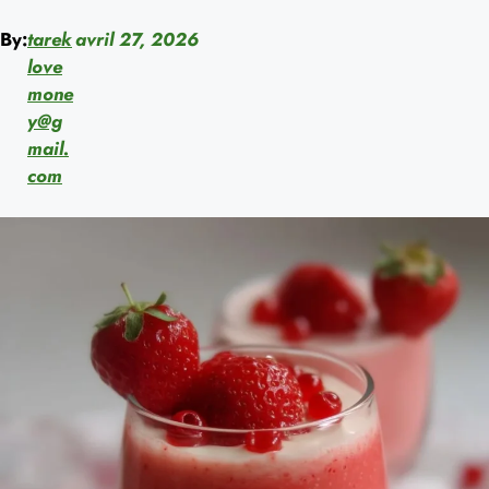
By:
tarek
avril 27, 2026
love
mone
y@g
mail.
com