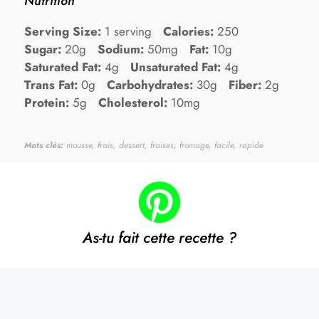
Nutrition
Serving Size:
1 serving
Calories:
250
Sugar:
20g
Sodium:
50mg
Fat:
10g
Saturated Fat:
4g
Unsaturated Fat:
4g
Trans Fat:
0g
Carbohydrates:
30g
Fiber:
2g
Protein:
5g
Cholesterol:
10mg
Mots clés:
mousse, frais, dessert, fraises, fromage, facile, rapide
As-tu fait cette recette ?