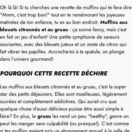
Oh là là! Si tu cherches une recette de muffins qui te fera dire
"Mmm, c’est trop bon!" tout en te remémorant les joyeuses
matinées de ton enfance, tu es au bon endroit.
Muffins aux
bleuets citronnés et au gruau
: ça sonne fancy, mais c’est
en fait un jeu d’enfant! Une petite symphonie de saveurs
souriantes, avec des bleuets juteux et un zeste de citron qui
fait vibrer tes papilles. Accroche-toi à ta spatule, on plonge
dans l’univers gourmand!
POURQUOI CETTE RECETTE DÉCHIRE
Les muffins aux bleuets citronnés et au gruau, c’est la super
star des petits déjeuners. Elles sont moelleuses, légèrement
sucrées et complètement addictives. Qui aurait cru que
quelque chose d’aussi délicieux puisse être aussi simple à
faire? En plus, le
gruau
les rend un peu "healthy", genre on
peut les manger sans culpabilité (ou presque!). C’est comme
si tes muffins avaient pris un abonnement annuel à la salle de