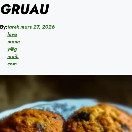
GRUAU
By:
tarek
mars 27, 2026
love
mone
y@g
mail.
com