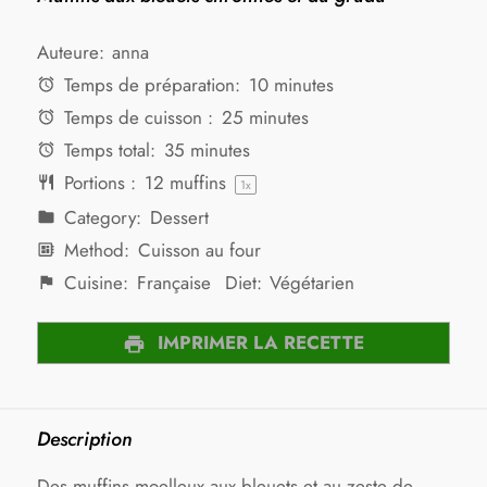
Auteure:
anna
Temps de préparation:
10 minutes
Temps de cuisson :
25 minutes
Temps total:
35 minutes
Portions :
12
muffins
1
x
Category:
Dessert
Method:
Cuisson au four
Cuisine:
Française
Diet:
Végétarien
IMPRIMER LA RECETTE
Description
Des muffins moelleux aux bleuets et au zeste de