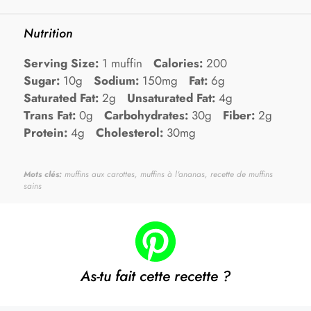
Nutrition
Serving Size:
1 muffin
Calories:
200
Sugar:
10g
Sodium:
150mg
Fat:
6g
Saturated Fat:
2g
Unsaturated Fat:
4g
Trans Fat:
0g
Carbohydrates:
30g
Fiber:
2g
Protein:
4g
Cholesterol:
30mg
Mots clés:
muffins aux carottes, muffins à l'ananas, recette de muffins
sains
As-tu fait cette recette ?